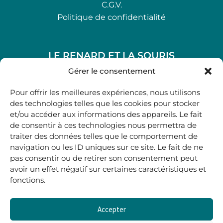
C.G.V.
Politique de confidentialité
LE RENARD ET LA SOURIS
48, rue Maubec 33210 LANGON
Gérer le consentement
.
Pour offrir les meilleures expériences, nous utilisons
05 40 41 37 18
des technologies telles que les cookies pour stocker
et/ou accéder aux informations des appareils. Le fait
.
de consentir à ces technologies nous permettra de
MARDI AU SAMEDI
traiter des données telles que le comportement de
10H00-12H45 | 14H00 -19H00
navigation ou les ID uniques sur ce site. Le fait de ne
pas consentir ou de retirer son consentement peut
avoir un effet négatif sur certaines caractéristiques et
boutique@lerenardetlasouris.com
fonctions.
Accepter