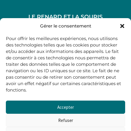
LE RENARD ET LA SOURIS
48, rue Maubec 33210 LANGON
Gérer le consentement
.
Pour offrir les meilleures expériences, nous utilisons
05 40 41 37 18
des technologies telles que les cookies pour stocker
et/ou accéder aux informations des appareils. Le fait
.
de consentir à ces technologies nous permettra de
MARDI AU SAMEDI
traiter des données telles que le comportement de
10H00-12H45 | 14H00 -19H00
navigation ou les ID uniques sur ce site. Le fait de ne
pas consentir ou de retirer son consentement peut
avoir un effet négatif sur certaines caractéristiques et
boutique@lerenardetlasouris.com
fonctions.
Accepter
0
0,00
€
Refuser