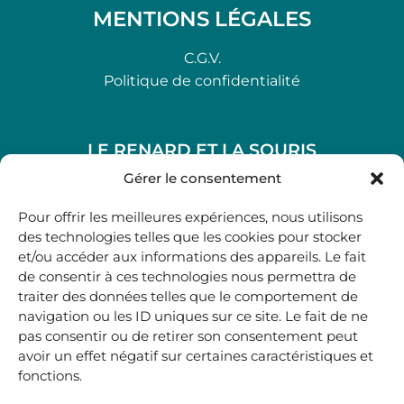
MENTIONS LÉGALES
C.G.V.
Politique de confidentialité
LE RENARD ET LA SOURIS
48, rue Maubec 33210 LANGON
Gérer le consentement
.
Pour offrir les meilleures expériences, nous utilisons
05 40 41 37 18
des technologies telles que les cookies pour stocker
et/ou accéder aux informations des appareils. Le fait
.
de consentir à ces technologies nous permettra de
MARDI AU SAMEDI
traiter des données telles que le comportement de
10H00-12H45 | 14H00 -19H00
navigation ou les ID uniques sur ce site. Le fait de ne
pas consentir ou de retirer son consentement peut
avoir un effet négatif sur certaines caractéristiques et
boutique@lerenardetlasouris.com
fonctions.