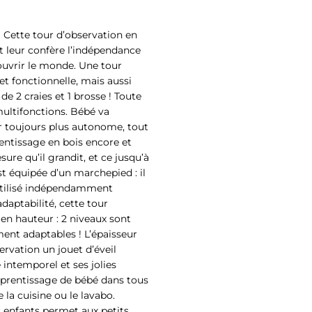
 Cette tour d’observation en
t leur confère l’indépendance
couvrir le monde. Une tour
t fonctionnelle, mais aussi
 2 craies et 1 brosse ! Toute
multifonctions. Bébé va
r toujours plus autonome, tout
entissage en bois encore et
sure qu’il grandit, et ce jusqu’à
st équipée d’un marchepied : il
e utilisé indépendamment
aptabilité, cette tour
en hauteur : 2 niveaux sont
ment adaptables ! L’épaisseur
ervation un jouet d’éveil
 intemporel et ses jolies
apprentissage de bébé dans tous
la cuisine ou le lavabo.
 enfants permet aux petits