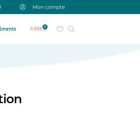
0
Mon compte
0
iments
0,00
€
tion