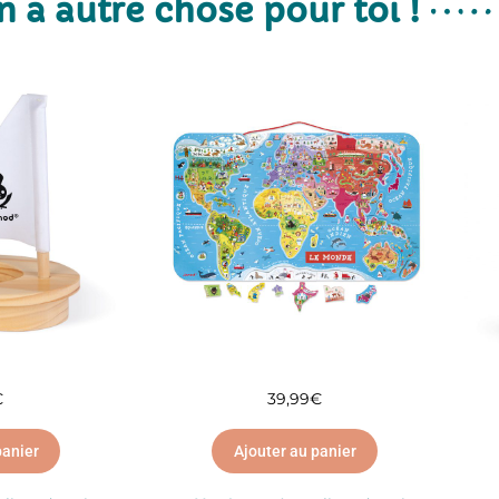
n a autre chose pour toi !
€
39,99
€
panier
Ajouter au panier