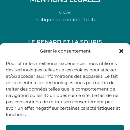
C.G.V.
Politique de confidentialité
LE RENARD ET LA SOURIS
48, rue Maubec 33210 LANGON
Gérer le consentement
.
Pour offrir les meilleures expériences, nous utilisons
05 40 41 37 18
des technologies telles que les cookies pour stocker
et/ou accéder aux informations des appareils. Le fait
.
de consentir à ces technologies nous permettra de
MARDI AU SAMEDI
traiter des données telles que le comportement de
10H00-12H45 | 14H00 -19H00
navigation ou les ID uniques sur ce site. Le fait de ne
pas consentir ou de retirer son consentement peut
avoir un effet négatif sur certaines caractéristiques et
boutique@lerenardetlasouris.com
fonctions.