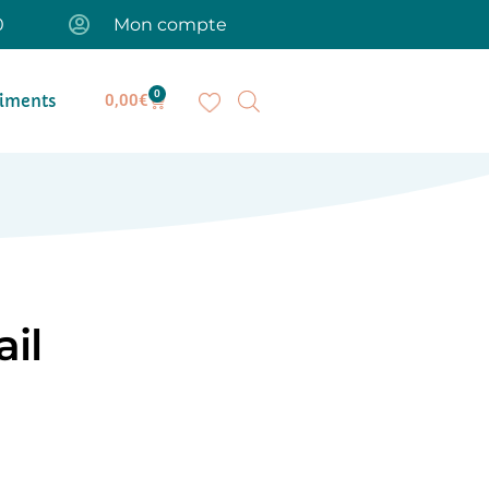
0
Mon compte
0
iments
0,00
€
ail