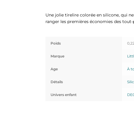
Une jolie tirelire colorée en silicone, qui n
ranger les premières économies des tout-p
Poids
0,2
Marque
Litt
Age
À to
Détails
Sili
Univers enfant
DE