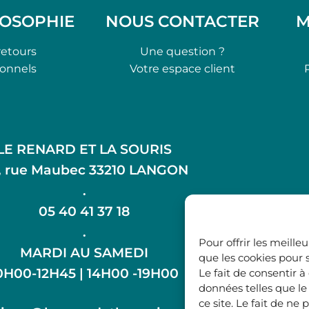
LOSOPHIE
NOUS CONTACTER
M
retours
Une question ?
ionnels
Votre espace client
LE RENARD ET LA SOURIS
, rue Maubec 33210 LANGON
.
05 40 41 37 18
.
Pour offrir les meille
MARDI AU SAMEDI
que les cookies pour 
0H00-12H45 | 14H00 -19H00
Le fait de consentir 
données telles que l
ce site. Le fait de n