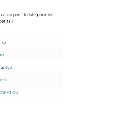
e casse pas ! Idéale pour les
etits !
2 kg
le L
ut âge !
cone
CORATION