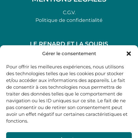
C.G.V.
Politique de confidentialité
LE RENARD ET LA SOURIS
48, rue Maubec 33210 LANGON
Gérer le consentement
.
Pour offrir les meilleures expériences, nous utilisons
05 40 41 37 18
des technologies telles que les cookies pour stocker
et/ou accéder aux informations des appareils. Le fait
.
de consentir à ces technologies nous permettra de
MARDI AU SAMEDI
traiter des données telles que le comportement de
10H00-12H45 | 14H00 -19H00
navigation ou les ID uniques sur ce site. Le fait de ne
pas consentir ou de retirer son consentement peut
avoir un effet négatif sur certaines caractéristiques et
boutique@lerenardetlasouris.com
fonctions.