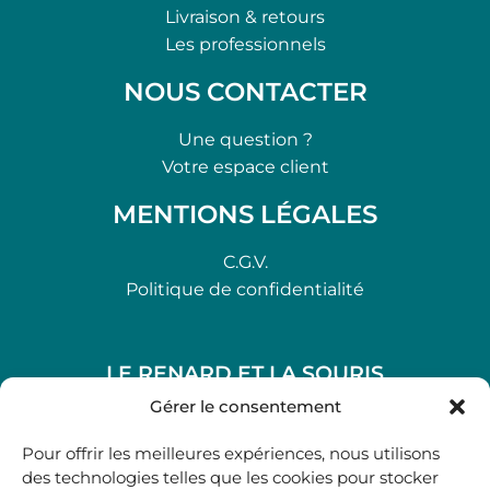
Livraison & retours
Les professionnels
NOUS CONTACTER
Une question ?
Votre espace client
MENTIONS LÉGALES
C.G.V.
Politique de confidentialité
LE RENARD ET LA SOURIS
48, rue Maubec 33210 LANGON
Gérer le consentement
.
Pour offrir les meilleures expériences, nous utilisons
05 40 41 37 18
des technologies telles que les cookies pour stocker