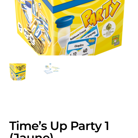
Time’s Up Party 1
(Jaune)