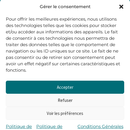
48, rue Maubec 33210 LANGON
Gérer le consentement
.
Pour offrir les meilleures expériences, nous utilisons
05 40 41 37 18
des technologies telles que les cookies pour stocker
et/ou accéder aux informations des appareils. Le fait
.
de consentir à ces technologies nous permettra de
MARDI AU SAMEDI
traiter des données telles que le comportement de
10H00-12H45 | 14H00 -19H00
navigation ou les ID uniques sur ce site. Le fait de ne
pas consentir ou de retirer son consentement peut
avoir un effet négatif sur certaines caractéristiques et
boutique@lerenardetlasouris.com
fonctions.
Accepter
0
0,00
€
Refuser
Voir les préférences
Tous droits réservés © Le Renard et la Souris –
Propulsé par Wordpress & Piloté par
l’agence Les 2
Politique de
Politique de
Conditions Générales
Rives