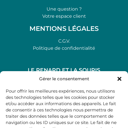
Une question ?
Votre espace client
MENTIONS LÉGALES
C.G.V.
Politique de confidentialité
LE RENARD ET LA SOURIS
48, rue Maubec 33210 LANGON
Gérer le consentement
.
Pour offrir les meilleures expériences, nous utilisons
05 40 41 37 18
des technologies telles que les cookies pour stocker
et/ou accéder aux informations des appareils. Le fait
.
de consentir à ces technologies nous permettra de
MARDI AU SAMEDI
traiter des données telles que le comportement de
10H00-12H45 | 14H00 -19H00
navigation ou les ID uniques sur ce site. Le fait de ne