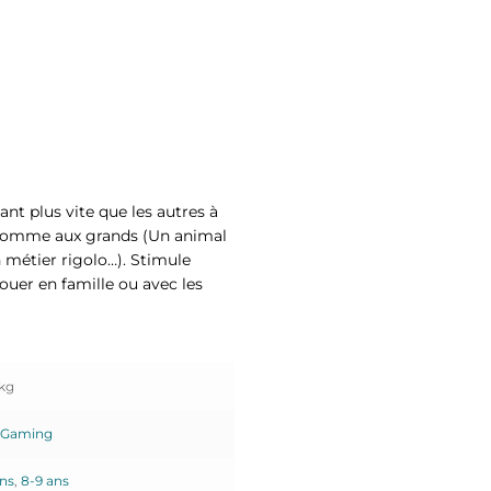
nt plus vite que les autres à
 comme aux grands (Un animal
n métier rigolo…). Stimule
 jouer en famille ou avec les
 kg
 Gaming
ans
,
8-9 ans