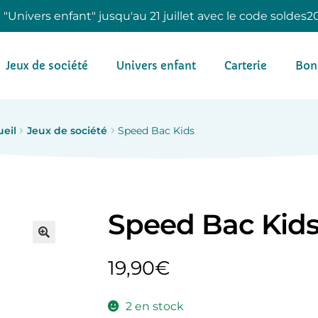
e "Univers enfant" jusqu'au 21 juillet avec le code soldes2
Jeux de société
Univers enfant
Carterie
Bon
ueil
Jeux de société
Speed Bac Kids
Speed Bac Kid
19,90
€
2 en stock