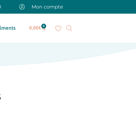
0
Mon compte
0
iments
0,00
€
s