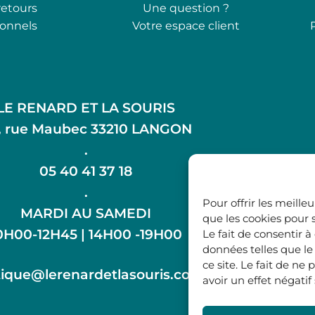
retours
Une question ?
ionnels
Votre espace client
LE RENARD ET LA SOURIS
, rue Maubec 33210 LANGON
.
05 40 41 37 18
.
Pour offrir les meille
MARDI AU SAMEDI
que les cookies pour 
0H00-12H45 | 14H00 -19H00
Le fait de consentir 
données telles que l
ce site. Le fait de n
ique@lerenardetlasouris.com
avoir un effet négatif