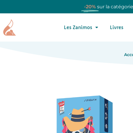
-20%
sur la catégori
Les Zanimos
Livres
Acc