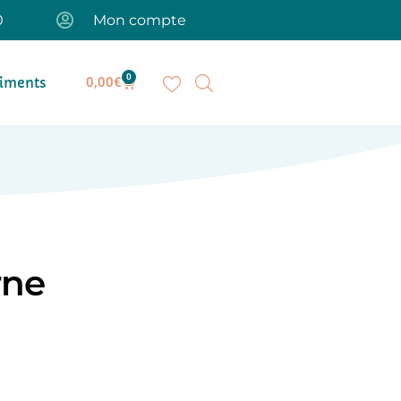
0
Mon compte
0
iments
0,00
€
rne