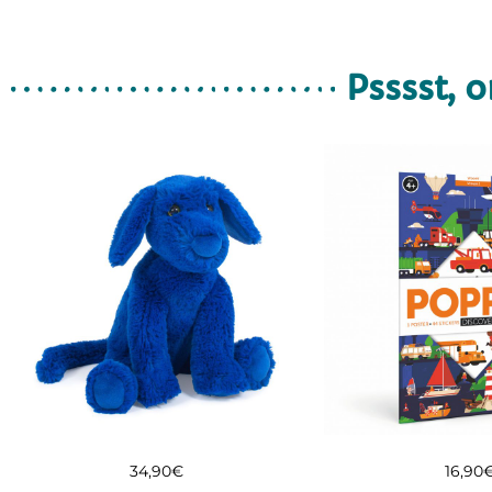
Psssst, o
34,90
€
16,90