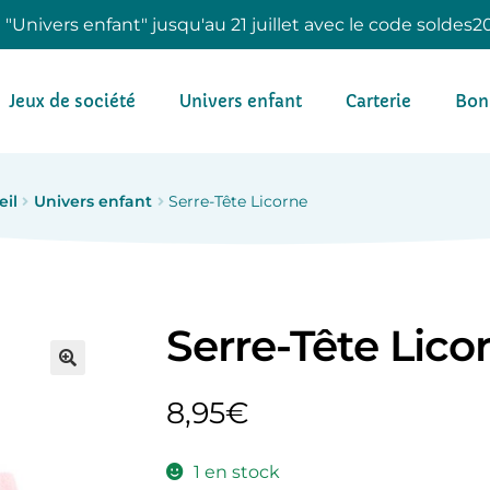
e "Univers enfant" jusqu'au 21 juillet avec le code soldes2
Jeux de société
Univers enfant
Carterie
Bon
eil
Univers enfant
Serre-Tête Licorne
Serre-Tête Lico
8,95
€
1 en stock