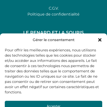
C.G.V.
Politique de confidentialité
LE RENARD ET LA SOURIS
48, rue Maubec 33210 LANGON
Gérer le consentement
.
Pour offrir les meilleures expériences, nous utilisons
05 40 41 37 18
des technologies telles que les cookies pour stocker
et/ou accéder aux informations des appareils. Le fait
.
de consentir à ces technologies nous permettra de
MARDI AU SAMEDI
traiter des données telles que le comportement de
10H00-12H45 | 14H00 -19H00
navigation ou les ID uniques sur ce site. Le fait de ne
pas consentir ou de retirer son consentement peut
avoir un effet négatif sur certaines caractéristiques et
boutique@lerenardetlasouris.com
fonctions.
Accepter