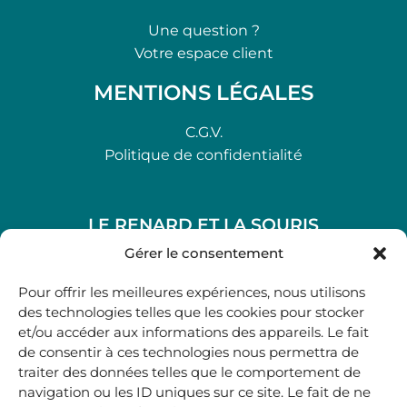
Une question ?
Votre espace client
MENTIONS LÉGALES
C.G.V.
Politique de confidentialité
LE RENARD ET LA SOURIS
48, rue Maubec 33210 LANGON
Gérer le consentement
.
Pour offrir les meilleures expériences, nous utilisons
05 40 41 37 18
des technologies telles que les cookies pour stocker
et/ou accéder aux informations des appareils. Le fait
.
de consentir à ces technologies nous permettra de
MARDI AU SAMEDI
traiter des données telles que le comportement de
10H00-12H45 | 14H00 -19H00
navigation ou les ID uniques sur ce site. Le fait de ne