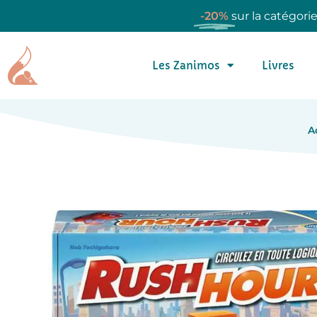
-20%
sur la catégori
Les Zanimos
Livres
A