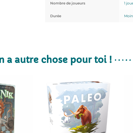
Nombre de joueurs
1 jou
Durée
Moin
n a autre chose pour toi !