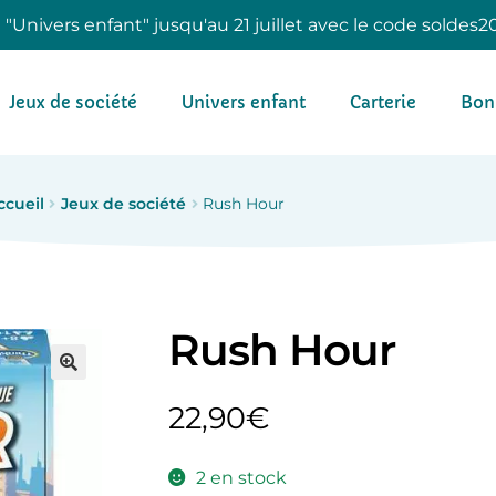
e "Univers enfant" jusqu'au 21 juillet avec le code soldes2
Jeux de société
Univers enfant
Carterie
Bon
ccueil
Jeux de société
Rush Hour
Rush Hour
22,90
€
2 en stock