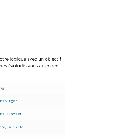
tre logique avec un objectif
êtes évolutifs vous attendent !
 kg
nsburger
ans
,
10 ans et +
nts
,
Jeux solo