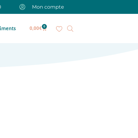
0
Mon compte
0
iments
0,00
€