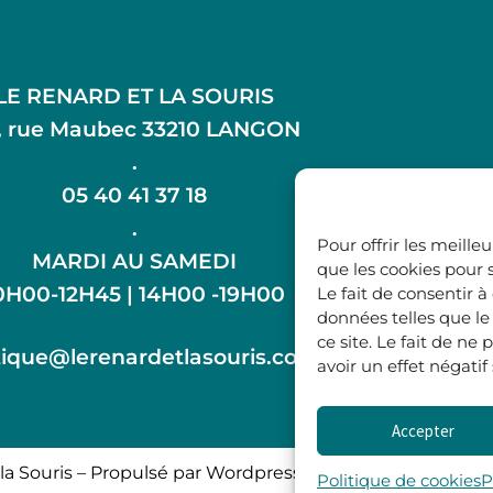
LE RENARD ET LA SOURIS
, rue Maubec 33210 LANGON
.
05 40 41 37 18
.
Pour offrir les meille
MARDI AU SAMEDI
que les cookies pour 
0H00-12H45 | 14H00 -19H00
Le fait de consentir 
données telles que l
ce site. Le fait de n
ique@lerenardetlasouris.com
avoir un effet négatif
Accepter
la Souris – Propulsé par Wordpress & Piloté par
l’agence 
Politique de cookies
P