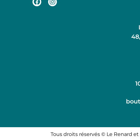
48
1
bout
Tous droits réservés © Le Renard et 