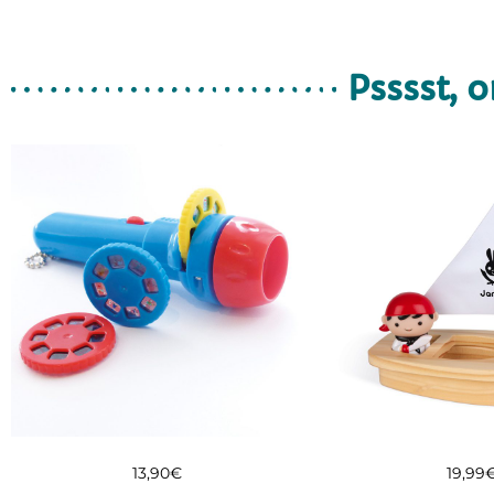
Psssst, o
13,90
€
19,99