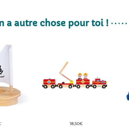
n a autre chose pour toi !
€
18,50
€