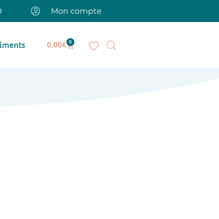
0
Mon compte
0
iments
0,00
€