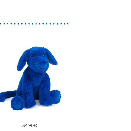
34,90
€