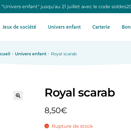
e "Univers enfant" jusqu'au 21 juillet avec le code soldes2
Jeux de société
Univers enfant
Carterie
Bon
cueil
Univers enfant
Royal scarab
Royal scarab
8,50
€
Rupture de stock