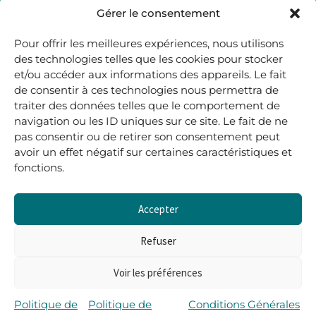
48, rue Maubec 33210 LANGON
Gérer le consentement
.
Pour offrir les meilleures expériences, nous utilisons
05 40 41 37 18
des technologies telles que les cookies pour stocker
et/ou accéder aux informations des appareils. Le fait
.
de consentir à ces technologies nous permettra de
MARDI AU SAMEDI
traiter des données telles que le comportement de
10H00-12H45 | 14H00 -19H00
navigation ou les ID uniques sur ce site. Le fait de ne
pas consentir ou de retirer son consentement peut
avoir un effet négatif sur certaines caractéristiques et
boutique@lerenardetlasouris.com
fonctions.
Accepter
0
0,00
€
Refuser
Voir les préférences
Tous droits réservés © Le Renard et la Souris –
Propulsé par Wordpress & Piloté par
l’agence Les 2
Politique de
Politique de
Conditions Générales
Rives