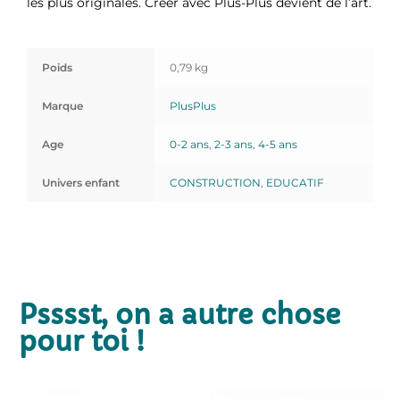
les plus originales. Créer avec Plus-Plus devient de l’art.
Poids
0,79 kg
Marque
PlusPlus
Age
0-2 ans
,
2-3 ans
,
4-5 ans
Univers enfant
CONSTRUCTION
,
EDUCATIF
Psssst, on a autre chose
pour toi !