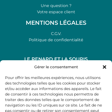
Une question ?
Votre espace client
MENTIONS LÉGALES
C.G.V.
Politique de confidentialité
LE RENARD ET LA SOURIS
48, rue Maubec 33210 LANGON
Gérer le consentement
.
Pour offrir les meilleures expériences, nous utilisons
05 40 41 37 18
des technologies telles que les cookies pour stocker
et/ou accéder aux informations des appareils. Le fait
.
de consentir à ces technologies nous permettra de
MARDI AU SAMEDI
traiter des données telles que le comportement de
10H00-12H45 | 14H00 -19H00
navigation ou les ID uniques sur ce site. Le fait de ne
pas consentir ou de retirer son consentement peut