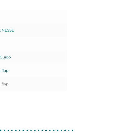
UNESSE
Guido
 flap
 flap