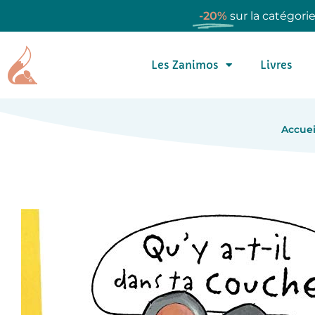
-20%
sur la catégori
Les Zanimos
Livres
Accuei