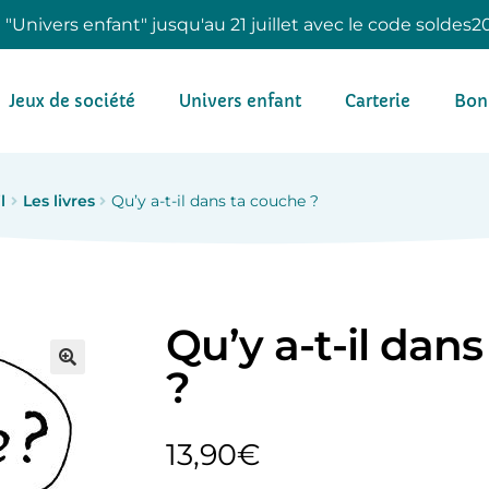
e "Univers enfant" jusqu'au 21 juillet avec le code soldes2
Jeux de société
Univers enfant
Carterie
Bon
l
Les livres
Qu’y a-t-il dans ta couche ?
Qu’y a-t-il dan
?
13,90
€