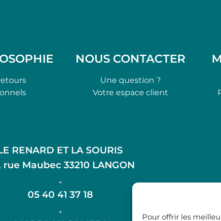
LOSOPHIE
NOUS CONTACTER
M
retours
Une question ?
ionnels
Votre espace client
LE RENARD ET LA SOURIS
, rue Maubec 33210 LANGON
.
05 40 41 37 18
.
Pour offrir les meille