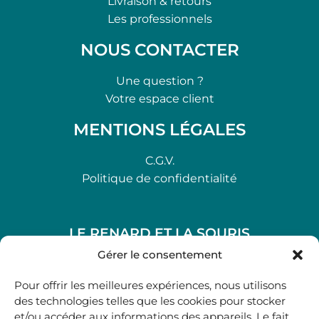
Livraison & retours
Les professionnels
NOUS CONTACTER
Une question ?
Votre espace client
MENTIONS LÉGALES
C.G.V.
Politique de confidentialité
LE RENARD ET LA SOURIS
48, rue Maubec 33210 LANGON
Gérer le consentement
.
Pour offrir les meilleures expériences, nous utilisons
05 40 41 37 18
des technologies telles que les cookies pour stocker
et/ou accéder aux informations des appareils. Le fait
.