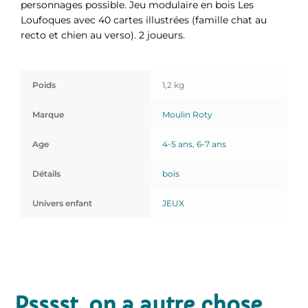
personnages possible. Jeu modulaire en bois Les
Loufoques avec 40 cartes illustrées (famille chat au
recto et chien au verso). 2 joueurs.
Poids
1,2 kg
Marque
Moulin Roty
Age
4-5 ans
,
6-7 ans
Détails
bois
Univers enfant
JEUX
Psssst, on a autre chose