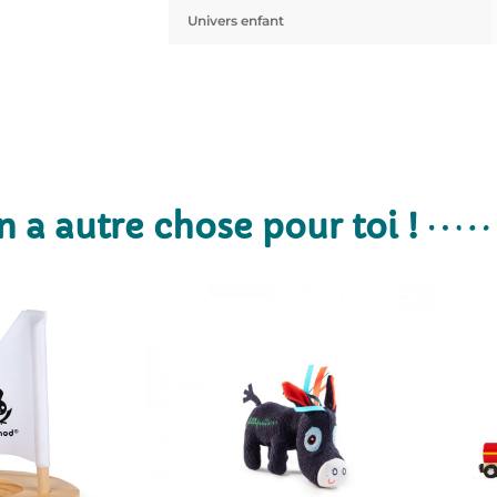
Univers enfant
n a autre chose pour toi !