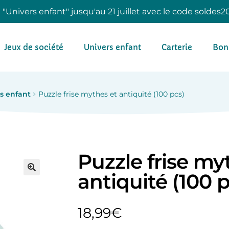
e "Univers enfant" jusqu'au 21 juillet avec le code soldes2
Jeux de société
Univers enfant
Carterie
Bon
s enfant
Puzzle frise mythes et antiquité (100 pcs)
Puzzle frise my
antiquité (100 
18,99
€