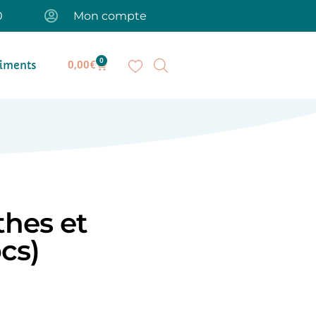
0
Mon compte
0
iments
0,00
€
thes et
pcs)