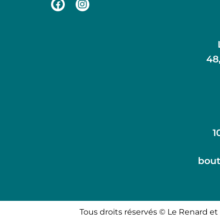
48
1
bout
Tous droits réservés © Le Renard et 