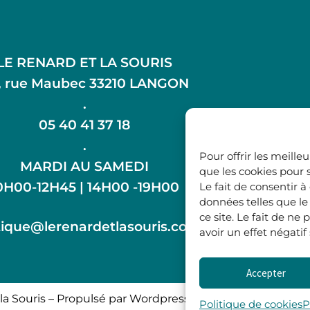
LE RENARD ET LA SOURIS
, rue Maubec 33210 LANGON
.
05 40 41 37 18
.
Pour offrir les meille
MARDI AU SAMEDI
que les cookies pour 
0H00-12H45 | 14H00 -19H00
Le fait de consentir 
données telles que l
ce site. Le fait de n
ique@lerenardetlasouris.com
avoir un effet négatif
Accepter
la Souris – Propulsé par Wordpress & Piloté par
l’agence 
Politique de cookies
P