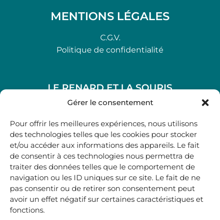
MENTIONS LÉGALES
C.G.V.
Politique de confidentialité
LE RENARD ET LA SOURIS
48, rue Maubec 33210 LANGON
Gérer le consentement
.
Pour offrir les meilleures expériences, nous utilisons
05 40 41 37 18
des technologies telles que les cookies pour stocker
et/ou accéder aux informations des appareils. Le fait
.
de consentir à ces technologies nous permettra de
MARDI AU SAMEDI
traiter des données telles que le comportement de
10H00-12H45 | 14H00 -19H00
navigation ou les ID uniques sur ce site. Le fait de ne
pas consentir ou de retirer son consentement peut
avoir un effet négatif sur certaines caractéristiques et
boutique@lerenardetlasouris.com
fonctions.