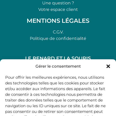
Une question ?
Votre espace client
MENTIONS LÉGALES
C.G.V.
Politique de confidentialité
LE RENARD ET LA SOURIS
48, rue Maubec 33210 LANGON
Gérer le consentement
.
Pour offrir les meilleures expériences, nous utilisons
05 40 41 37 18
des technologies telles que les cookies pour stocker
et/ou accéder aux informations des appareils. Le fait
.
de consentir à ces technologies nous permettra de
MARDI AU SAMEDI
traiter des données telles que le comportement de
10H00-12H45 | 14H00 -19H00
navigation ou les ID uniques sur ce site. Le fait de ne
pas consentir ou de retirer son consentement peut