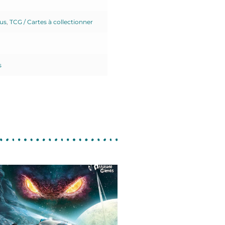
us
,
TCG / Cartes à collectionner
s