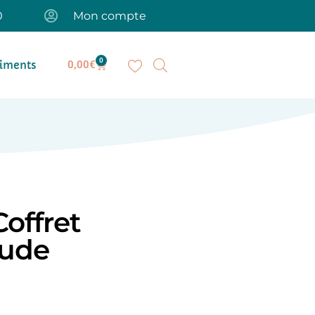
0
Mon compte
0
iments
0,00
€
offret
lude