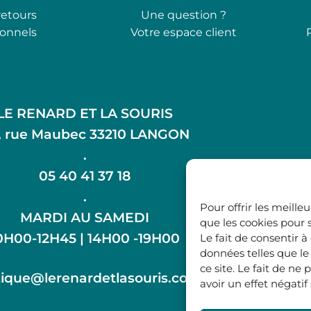
retours
Une question ?
ionnels
Votre espace client
LE RENARD ET LA SOURIS
, rue Maubec 33210 LANGON
.
05 40 41 37 18
.
Pour offrir les meille
MARDI AU SAMEDI
que les cookies pour 
0H00-12H45 | 14H00 -19H00
Le fait de consentir 
données telles que l
ce site. Le fait de n
ique@lerenardetlasouris.com
avoir un effet négatif