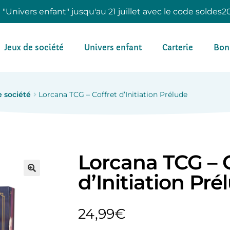
e "Univers enfant" jusqu'au 21 juillet avec le code soldes2
Jeux de société
Univers enfant
Carterie
Bon
 société
Lorcana TCG – Coffret d’Initiation Prélude
Lorcana TCG – C
d’Initiation Pré
24,99
€