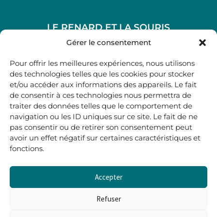
LE RENARD ET LA SOURIS
48, rue Maubec 33210 LANGON
Gérer le consentement
.
Pour offrir les meilleures expériences, nous utilisons
05 40 41 37 18
des technologies telles que les cookies pour stocker
et/ou accéder aux informations des appareils. Le fait
.
de consentir à ces technologies nous permettra de
MARDI AU SAMEDI
traiter des données telles que le comportement de
10H00-12H45 | 14H00 -19H00
navigation ou les ID uniques sur ce site. Le fait de ne
pas consentir ou de retirer son consentement peut
avoir un effet négatif sur certaines caractéristiques et
boutique@lerenardetlasouris.com
fonctions.
Accepter
0
0,00
€
Refuser