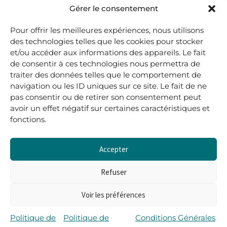
48, rue Maubec 33210 LANGON
Gérer le consentement
.
Pour offrir les meilleures expériences, nous utilisons
05 40 41 37 18
des technologies telles que les cookies pour stocker
et/ou accéder aux informations des appareils. Le fait
.
de consentir à ces technologies nous permettra de
MARDI AU SAMEDI
traiter des données telles que le comportement de
10H00-12H45 | 14H00 -19H00
navigation ou les ID uniques sur ce site. Le fait de ne
pas consentir ou de retirer son consentement peut
avoir un effet négatif sur certaines caractéristiques et
boutique@lerenardetlasouris.com
fonctions.
Accepter
0
0,00
€
Refuser
Voir les préférences
Tous droits réservés © Le Renard et la Souris –
Propulsé par Wordpress & Piloté par
l’agence Les 2
Politique de
Politique de
Conditions Générales
Rives