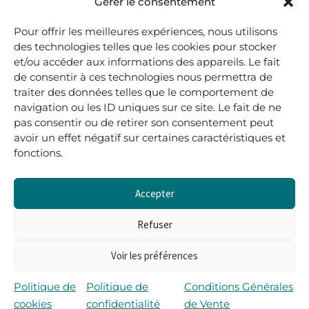
48, rue Maubec 33210 LANGON
Gérer le consentement
.
Pour offrir les meilleures expériences, nous utilisons
05 40 41 37 18
des technologies telles que les cookies pour stocker
et/ou accéder aux informations des appareils. Le fait
.
de consentir à ces technologies nous permettra de
MARDI AU SAMEDI
traiter des données telles que le comportement de
10H00-12H45 | 14H00 -19H00
navigation ou les ID uniques sur ce site. Le fait de ne
pas consentir ou de retirer son consentement peut
avoir un effet négatif sur certaines caractéristiques et
boutique@lerenardetlasouris.com
fonctions.
Accepter
0
0,00
€
Refuser
Voir les préférences
Tous droits réservés © Le Renard et la Souris –
Propulsé par Wordpress & Piloté par
l’agence Les 2
Politique de
Politique de
Conditions Générales
Rives
cookies
confidentialité
de Vente