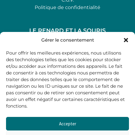
Politique de confidentialité
LE RENARD ET LA SOURIS
48, rue Maubec 33210 LANGON
Gérer le consentement
.
Pour offrir les meilleures expériences, nous utilisons
05 40 41 37 18
des technologies telles que les cookies pour stocker
et/ou accéder aux informations des appareils. Le fait
.
de consentir à ces technologies nous permettra de
MARDI AU SAMEDI
traiter des données telles que le comportement de
10H00-12H45 | 14H00 -19H00
navigation ou les ID uniques sur ce site. Le fait de ne
pas consentir ou de retirer son consentement peut
avoir un effet négatif sur certaines caractéristiques et
boutique@lerenardetlasouris.com
fonctions.
Accepter
0