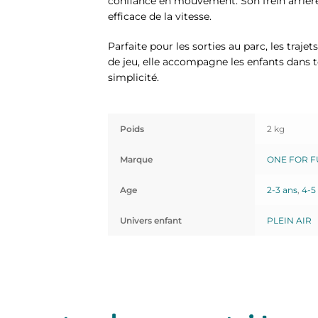
confiance en mouvement. Son frein arrièr
efficace de la vitesse.
Parfaite pour les sorties au parc, les traj
de jeu, elle accompagne les enfants dans 
simplicité.
Poids
2 kg
Marque
ONE FOR 
Age
2-3 ans
,
4-5
Univers enfant
PLEIN AIR