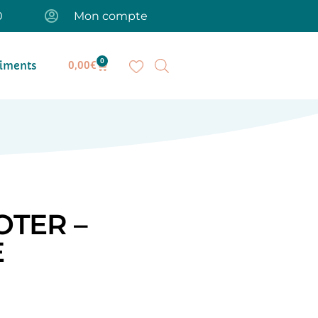
0
Mon compte
0
iments
0,00
€
TER –
E