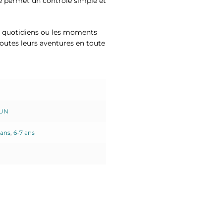
e permet un contrôle simple et
ets quotidiens ou les moments
toutes leurs aventures en toute
FUN
 ans
,
6-7 ans