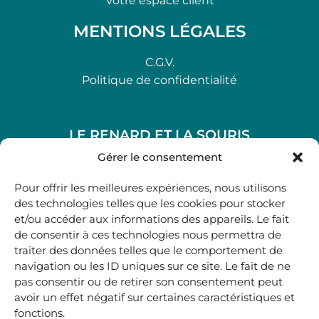
Votre espace client
MENTIONS LÉGALES
C.G.V.
Politique de confidentialité
LE RENARD ET LA SOURIS
48, rue Maubec 33210 LANGON
Gérer le consentement
.
Pour offrir les meilleures expériences, nous utilisons
05 40 41 37 18
des technologies telles que les cookies pour stocker
et/ou accéder aux informations des appareils. Le fait
.
de consentir à ces technologies nous permettra de
MARDI AU SAMEDI
traiter des données telles que le comportement de
10H00-12H45 | 14H00 -19H00
navigation ou les ID uniques sur ce site. Le fait de ne
pas consentir ou de retirer son consentement peut
avoir un effet négatif sur certaines caractéristiques et
boutique@lerenardetlasouris.com
fonctions.