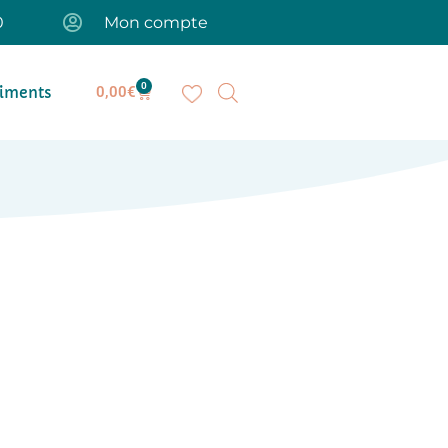
0
Mon compte
0
iments
0,00
€