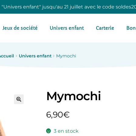
e "Univers enfant" jusqu'au 21 juillet avec le code soldes2
Jeux de société
Univers enfant
Carterie
Bon
Accueil
Univers enfant
Mymochi
Mymochi
6,90
€
3 en stock