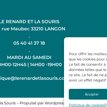
LE RENARD ET LA SOURIS
, rue Maubec 33210 LANGON
.
05 40 41 37 18
.
Pour offrir les meille
MARDI AU SAMEDI
que les cookies pour 
0H00-12H45 | 14H00 -19H00
Le fait de consentir 
données telles que l
ce site. Le fait de n
ique@lerenardetlasouris.com
avoir un effet négatif
Accepter
la Souris – Propulsé par Wordpress & Piloté par
l’agence 
Politique de cookies
P