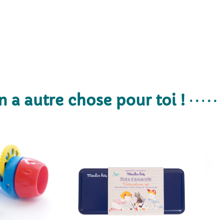
n a autre chose pour toi !