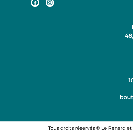
48
1
bout
Tous droits réservés © Le Renard et 