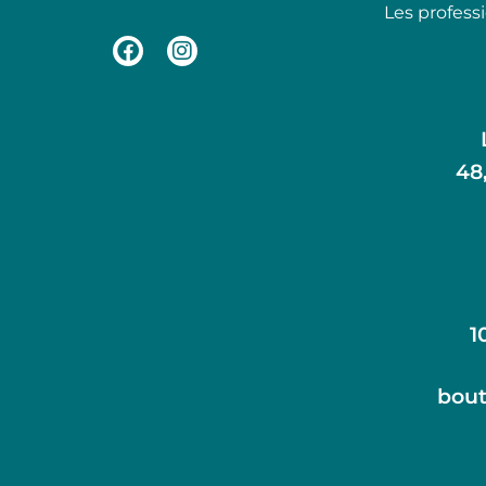
Les profess
48
1
bout