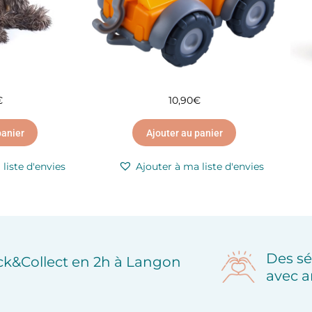
€
10,90
€
panier
Ajouter au panier
liste d'envies
Ajouter à ma liste d'envies
Des sé
ick&Collect en 2h à Langon
avec a