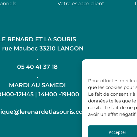
ionnels
Votre espace client
LE RENARD ET LA SOURIS
, rue Maubec 33210 LANGON
.
05 40 41 37 18
.
Pour offrir les meille
MARDI AU SAMEDI
que les cookies pour 
0H00-12H45 | 14H00 -19H00
Le fait de consentir 
données telles que l
ce site. Le fait de n
ique@lerenardetlasouris.com
avoir un effet négatif
Accepter