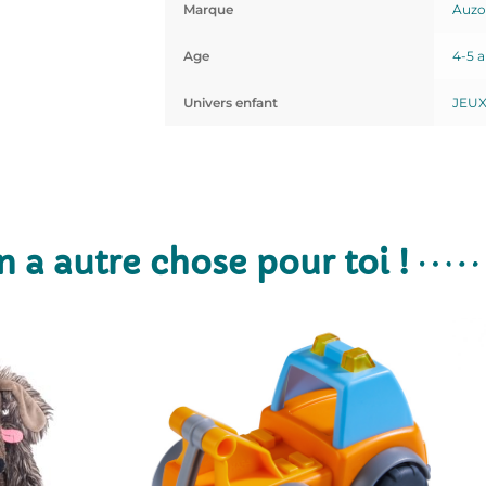
Marque
Auz
Age
4-5 
Univers enfant
JEU
n a autre chose pour toi !