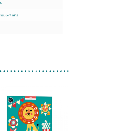
ou
ans
,
6-7 ans
X