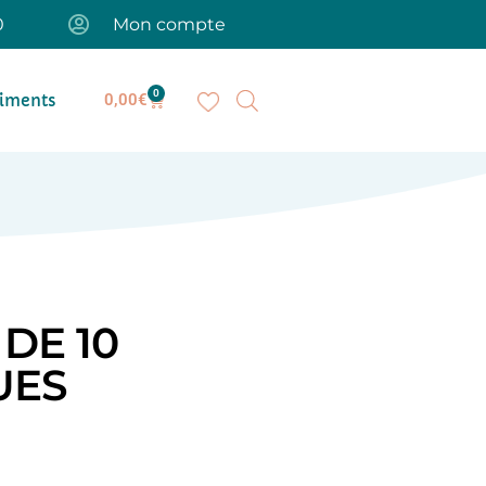
0
Mon compte
0
iments
0,00
€
DE 10
UES