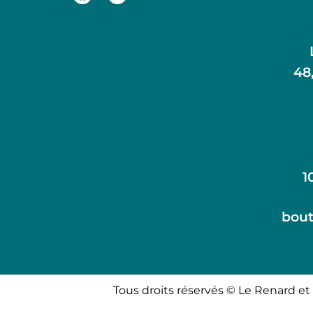
48
1
bout
Tous droits réservés © Le Renard et 