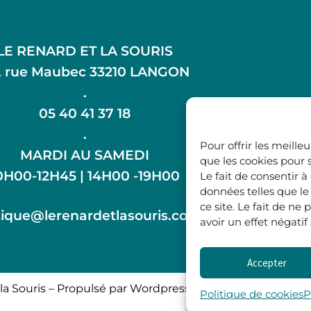
LE RENARD ET LA SOURIS
, rue Maubec 33210 LANGON
.
05 40 41 37 18
.
Pour offrir les meille
MARDI AU SAMEDI
que les cookies pour 
0H00-12H45 | 14H00 -19H00
Le fait de consentir 
données telles que l
ce site. Le fait de n
ique@lerenardetlasouris.com
avoir un effet négatif
Accepter
la Souris – Propulsé par Wordpress & Piloté par
l’agence 
Politique de cookies
P