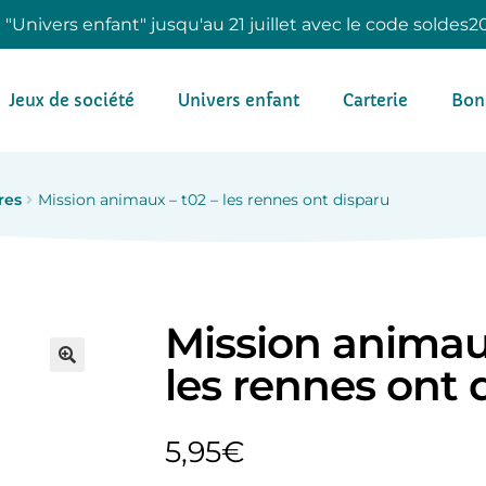
e "Univers enfant" jusqu'au 21 juillet avec le code soldes2
Jeux de société
Univers enfant
Carterie
Bon
res
Mission animaux – t02 – les rennes ont disparu
Mission animaux
les rennes ont 
5,95
€