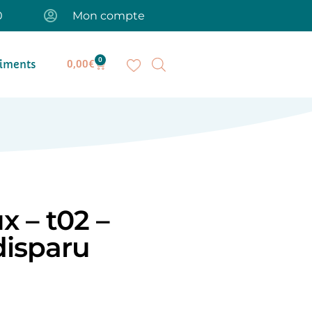
0
Mon compte
0
iments
0,00
€
 – t02 –
disparu