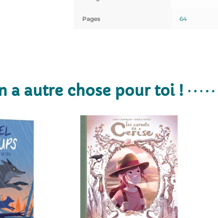
Pages
64
n a autre chose pour toi !