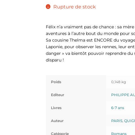
Rupture de stock
Félix n’a vraiment pas de chance : sa mère
aventures à l’autre bout du monde pour so
Sa cousine Thelma est ENCORE du voyage ! 
Laponie, pour observer les rennes, leur e
danger » va bientôt pouvoir reprendre du s
disparu !
Poids
0,148 kg
Editeur
PHILIPPE A
Livres
6-7 ans
Auteur
PARIS
,
QUIG
Catégorie
Romans