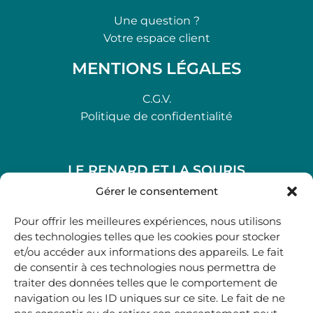
Une question ?
Votre espace client
MENTIONS LÉGALES
C.G.V.
Politique de confidentialité
LE RENARD ET LA SOURIS
48, rue Maubec 33210 LANGON
Gérer le consentement
.
Pour offrir les meilleures expériences, nous utilisons
05 40 41 37 18
des technologies telles que les cookies pour stocker
et/ou accéder aux informations des appareils. Le fait
.
de consentir à ces technologies nous permettra de
MARDI AU SAMEDI
traiter des données telles que le comportement de
10H00-12H45 | 14H00 -19H00
navigation ou les ID uniques sur ce site. Le fait de ne