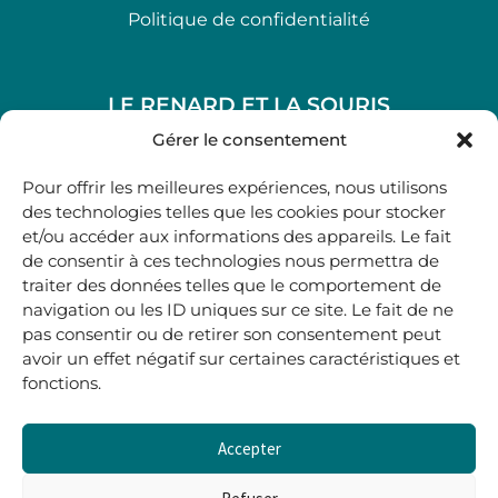
Politique de confidentialité
LE RENARD ET LA SOURIS
48, rue Maubec 33210 LANGON
Gérer le consentement
.
Pour offrir les meilleures expériences, nous utilisons
05 40 41 37 18
des technologies telles que les cookies pour stocker
et/ou accéder aux informations des appareils. Le fait
.
de consentir à ces technologies nous permettra de
MARDI AU SAMEDI
traiter des données telles que le comportement de
10H00-12H45 | 14H00 -19H00
navigation ou les ID uniques sur ce site. Le fait de ne
pas consentir ou de retirer son consentement peut
avoir un effet négatif sur certaines caractéristiques et
boutique@lerenardetlasouris.com
fonctions.
Accepter
0
0,00
€