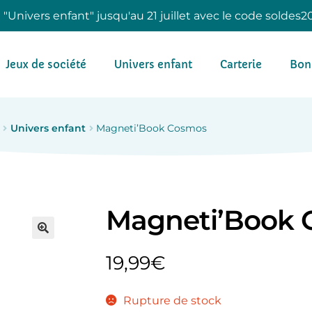
e "Univers enfant" jusqu'au 21 juillet avec le code soldes2
Jeux de société
Univers enfant
Carterie
Bon
Univers enfant
Magneti’Book Cosmos
Magneti’Book 
19,99
€
Rupture de stock