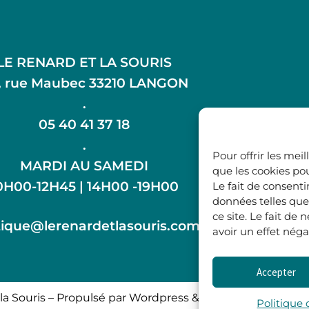
LE RENARD ET LA SOURIS
, rue Maubec 33210 LANGON
.
05 40 41 37 18
.
Pour offrir les mei
MARDI AU SAMEDI
que les cookies po
0H00-12H45 | 14H00 -19H00
Le fait de consenti
données telles que
ce site. Le fait de
ique@lerenardetlasouris.com
avoir un effet négat
Accepter
la Souris – Propulsé par Wordpress & Piloté par
l’agence 
Politique 