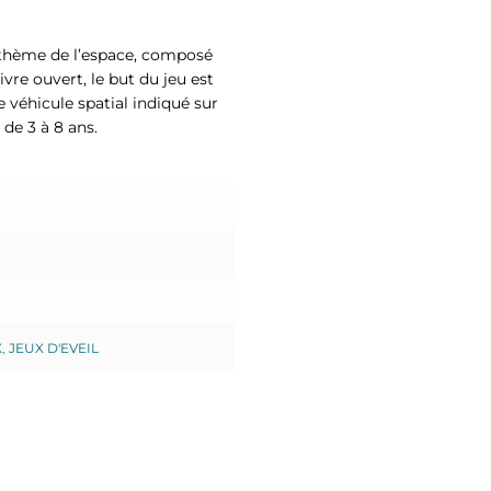
 thème de l’espace, composé
ivre ouvert, le but du jeu est
 véhicule spatial indiqué sur
 de 3 à 8 ans.
X
,
JEUX D'EVEIL