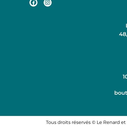
48
1
bout
Tous droits réservés © Le Renard et 