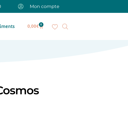
0
Mon compte
0
iments
0,00
€
Cosmos