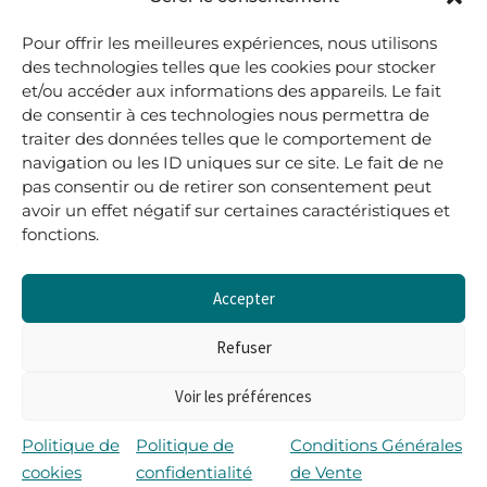
.
Pour offrir les meilleures expériences, nous utilisons
05 40 41 37 18
des technologies telles que les cookies pour stocker
et/ou accéder aux informations des appareils. Le fait
.
de consentir à ces technologies nous permettra de
MARDI AU SAMEDI
traiter des données telles que le comportement de
10H00-12H45 | 14H00 -19H00
navigation ou les ID uniques sur ce site. Le fait de ne
pas consentir ou de retirer son consentement peut
avoir un effet négatif sur certaines caractéristiques et
boutique@lerenardetlasouris.com
fonctions.
Accepter
0
0,00
€
Refuser
Voir les préférences
Tous droits réservés © Le Renard et la Souris –
Propulsé par Wordpress & Piloté par
l’agence Les 2
Politique de
Politique de
Conditions Générales
Rives
cookies
confidentialité
de Vente