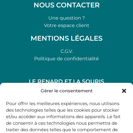
NOUS CONTACTER
Une question ?
Votre espace client
MENTIONS LÉGALES
C.G.V.
Politique de confidentialité
LE RENARD ET LA SOURIS
48, rue Maubec 33210 LANGON
Gérer le consentement
.
Pour offrir les meilleures expériences, nous utilisons
05 40 41 37 18
des technologies telles que les cookies pour stocker
et/ou accéder aux informations des appareils. Le fait
.
de consentir à ces technologies nous permettra de
MARDI AU SAMEDI
traiter des données telles que le comportement de