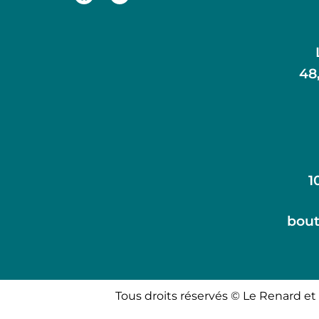
48
1
bout
Tous droits réservés © Le Renard et 