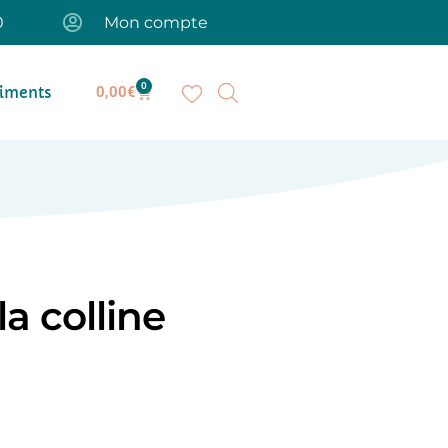
0
Mon compte
0
iments
0,00
€
a colline