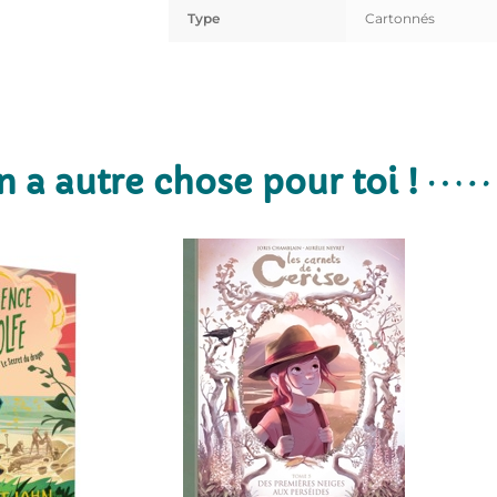
Type
Cartonnés
n a autre chose pour toi !