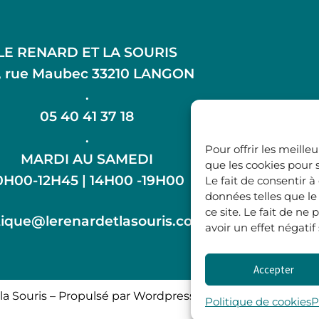
LE RENARD ET LA SOURIS
, rue Maubec 33210 LANGON
.
05 40 41 37 18
.
Pour offrir les meille
MARDI AU SAMEDI
que les cookies pour 
0H00-12H45 | 14H00 -19H00
Le fait de consentir 
données telles que l
ce site. Le fait de n
ique@lerenardetlasouris.com
avoir un effet négatif
Accepter
la Souris – Propulsé par Wordpress & Piloté par
l’agence 
Politique de cookies
P