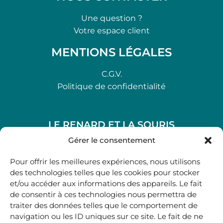
Une question ?
Votre espace client
MENTIONS LÉGALES
C.G.V.
Politique de confidentialité
LE RENARD ET LA SOURIS
48, rue Maubec 33210 LANGON
Gérer le consentement
.
Pour offrir les meilleures expériences, nous utilisons
05 40 41 37 18
des technologies telles que les cookies pour stocker
et/ou accéder aux informations des appareils. Le fait
.
de consentir à ces technologies nous permettra de
MARDI AU SAMEDI
traiter des données telles que le comportement de
10H00-12H45 | 14H00 -19H00
navigation ou les ID uniques sur ce site. Le fait de ne