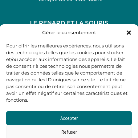
LE RENARD ET LA SOURIS
48, rue Maubec 33210 LANGON
Gérer le consentement
.
Pour offrir les meilleures expériences, nous utilisons
05 40 41 37 18
des technologies telles que les cookies pour stocker
et/ou accéder aux informations des appareils. Le fait
.
de consentir à ces technologies nous permettra de
MARDI AU SAMEDI
traiter des données telles que le comportement de
10H00-12H45 | 14H00 -19H00
navigation ou les ID uniques sur ce site. Le fait de ne
pas consentir ou de retirer son consentement peut
avoir un effet négatif sur certaines caractéristiques et
boutique@lerenardetlasouris.com
fonctions.
Accepter
0
0,00
€
Refuser