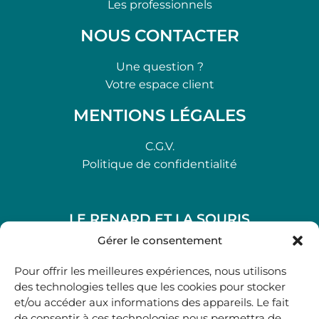
Les professionnels
NOUS CONTACTER
Une question ?
Votre espace client
MENTIONS LÉGALES
C.G.V.
Politique de confidentialité
LE RENARD ET LA SOURIS
48, rue Maubec 33210 LANGON
Gérer le consentement
.
Pour offrir les meilleures expériences, nous utilisons
05 40 41 37 18
des technologies telles que les cookies pour stocker
et/ou accéder aux informations des appareils. Le fait
.
de consentir à ces technologies nous permettra de