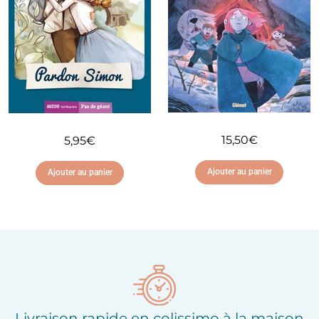
15,50
€
5,95
€
Ajouter au panier
Ajouter au panier
Ajouter à ma liste
Ajouter à ma liste
d'envies
d'envies
Livraison rapide en colissimo à la maison