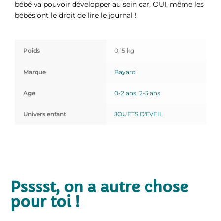
bébé va pouvoir développer au sein car, OUI, même les
bébés ont le droit de lire le journal !
Poids
0,15 kg
Marque
Bayard
Age
0-2 ans
,
2-3 ans
Univers enfant
JOUETS D'EVEIL
Psssst, on a autre chose
pour toi !