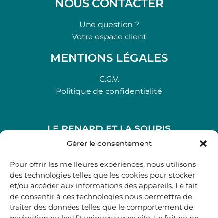
NOUS CONTACTER
Une question ?
Votre espace client
MENTIONS LÉGALES
C.G.V.
Politique de confidentialité
LE RENARD ET LA SOURIS
48, rue Maubec 33210 LANGON
Gérer le consentement
.
Pour offrir les meilleures expériences, nous utilisons
05 40 41 37 18
des technologies telles que les cookies pour stocker
et/ou accéder aux informations des appareils. Le fait
.
de consentir à ces technologies nous permettra de
MARDI AU SAMEDI
traiter des données telles que le comportement de
10H00-12H45 | 14H00 -19H00
navigation ou les ID uniques sur ce site. Le fait de ne