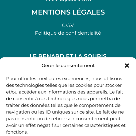
MENTIONS LÉGALES
C.G.V.
Politique de confidentialité
LE RENARD ET LA SOURIS
48, rue Maubec 33210 LANGON
Gérer le consentement
.
Pour offrir les meilleures expériences, nous utilisons
05 40 41 37 18
des technologies telles que les cookies pour stocker
et/ou accéder aux informations des appareils. Le fait
.
de consentir à ces technologies nous permettra de
MARDI AU SAMEDI
traiter des données telles que le comportement de
10H00-12H45 | 14H00 -19H00
navigation ou les ID uniques sur ce site. Le fait de ne
pas consentir ou de retirer son consentement peut
avoir un effet négatif sur certaines caractéristiques et
boutique@lerenardetlasouris.com
fonctions.