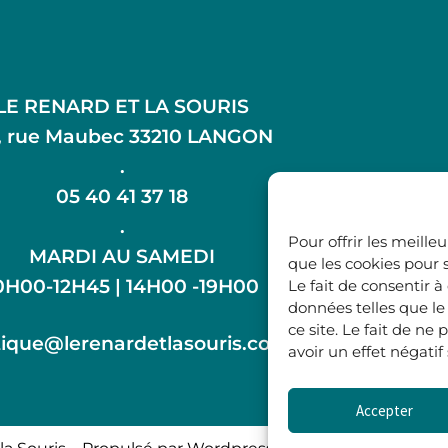
LE RENARD ET LA SOURIS
, rue Maubec 33210 LANGON
.
05 40 41 37 18
.
Pour offrir les meille
MARDI AU SAMEDI
que les cookies pour 
0H00-12H45 | 14H00 -19H00
Le fait de consentir 
données telles que l
ce site. Le fait de n
ique@lerenardetlasouris.com
avoir un effet négatif
Accepter