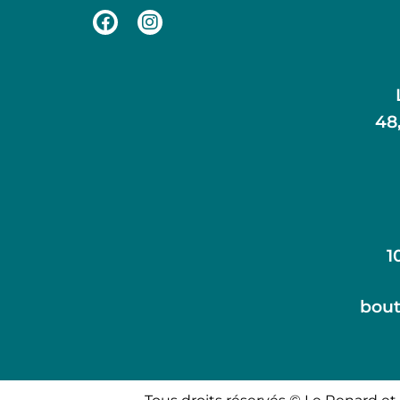
48
1
bout