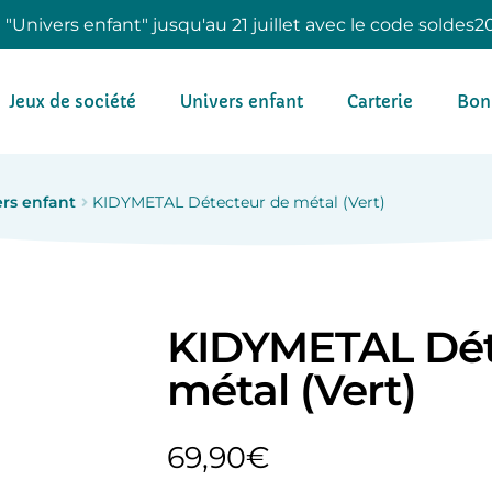
e "Univers enfant" jusqu'au 21 juillet avec le code soldes2
Jeux de société
Univers enfant
Carterie
Bon
rs enfant
KIDYMETAL Détecteur de métal (Vert)
KIDYMETAL Dét
métal (Vert)
69,90
€