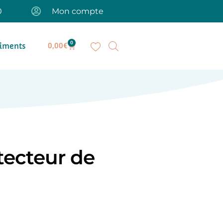
0
Mon compte
0
iments
0,00
€
ecteur de