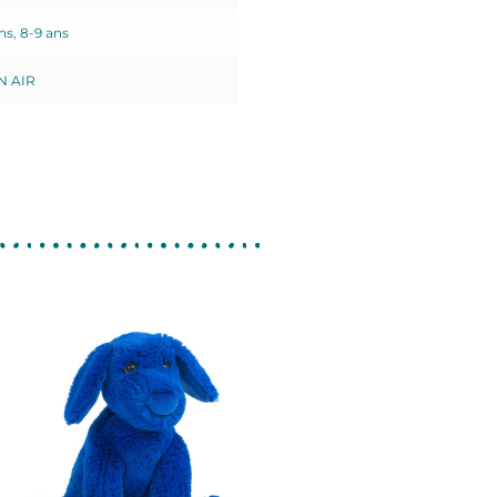
ns
,
8-9 ans
N AIR