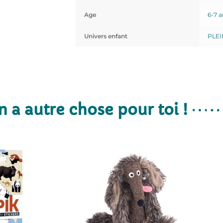
Age
6-7 a
Univers enfant
PLEI
n a autre chose pour toi !