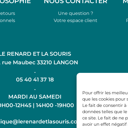
LOSOPHIE
NOUS CONTACTER
M
retours
Une question ?
ionnels
Votre espace client
LE RENARD ET LA SOURIS
, rue Maubec 33210 LANGON
.
05 40 41 37 18
.
Pour offrir les meille
MARDI AU SAMEDI
que les cookies pour 
0H00-12H45 | 14H00 -19H00
Le fait de consentir 
données telles que l
ce site. Le fait de n
ique@lerenardetlasouris.com
avoir un effet négatif