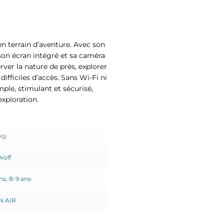
 terrain d’aventure. Avec son
 son écran intégré et sa caméra
rver la nature de près, explorer
ifficiles d’accès. Sans Wi-Fi ni
mple, stimulant et sécurisé,
exploration.
kg
wolf
ns
,
8-9 ans
N AIR