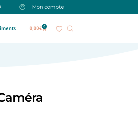
0
Mon compte
0
iments
0,00
€
Caméra