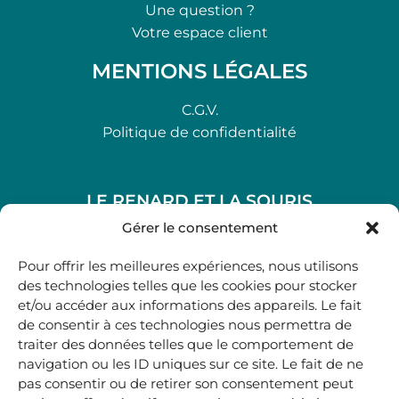
Une question ?
Votre espace client
MENTIONS LÉGALES
C.G.V.
Politique de confidentialité
LE RENARD ET LA SOURIS
48, rue Maubec 33210 LANGON
Gérer le consentement
.
Pour offrir les meilleures expériences, nous utilisons
05 40 41 37 18
des technologies telles que les cookies pour stocker
et/ou accéder aux informations des appareils. Le fait
.
de consentir à ces technologies nous permettra de
MARDI AU SAMEDI
traiter des données telles que le comportement de
10H00-12H45 | 14H00 -19H00
navigation ou les ID uniques sur ce site. Le fait de ne
pas consentir ou de retirer son consentement peut