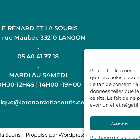
LE RENARD ET LA SOURIS
, rue Maubec 33210 LANGON
.
05 40 41 37 18
.
Pour offrir les meille
MARDI AU SAMEDI
que les cookies pour 
0H00-12H45 | 14H00 -19H00
Le fait de consentir 
données telles que l
ce site. Le fait de n
ique@lerenardetlasouris.com
avoir un effet négatif
Accepter
la Souris – Propulsé par Wordpress & Piloté par
l’agence 
Politique de cookies
P