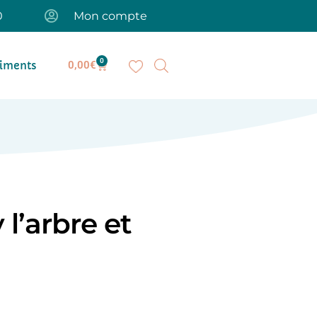
0
Mon compte
0
iments
0,00
€
l’arbre et