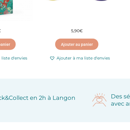
€
5,90
€
panier
Ajouter au panier
liste d'envies
Ajouter à ma liste d'envies
Des sé
ick&Collect en 2h à Langon
avec a