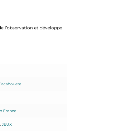
de l’observation et développe
 Cacahouete
n France
,
JEUX