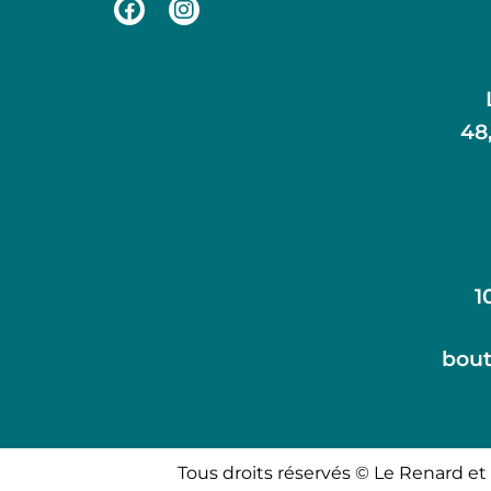
48
1
bout
Tous droits réservés © Le Renard et 