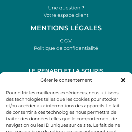
Une question ?
Votre espace client
MENTIONS LÉGALES
C.G.V.
Politique de confidentialité
LE RENARD ET LA SOURIS
48, rue Maubec 33210 LANGON
Gérer le consentement
.
Pour offrir les meilleures expériences, nous utilisons
05 40 41 37 18
des technologies telles que les cookies pour stocker
et/ou accéder aux informations des appareils. Le fait
.
de consentir à ces technologies nous permettra de
MARDI AU SAMEDI
traiter des données telles que le comportement de
10H00-12H45 | 14H00 -19H00
navigation ou les ID uniques sur ce site. Le fait de ne
pas consentir ou de retirer son consentement peut