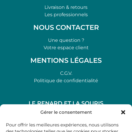
Livraison & retours
Les professionnels
NOUS CONTACTER
Une question ?
Votre espace client
MENTIONS LÉGALES
C.G.V.
Politique de confidentialité
LE RENARD ET LA SOURIS
48, rue Maubec 33210 LANGON
Gérer le consentement
.
Pour offrir les meilleures expériences, nous utilisons
05 40 41 37 18
des technologies telles que les cookies pour stocker